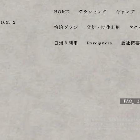
HOME
グランピング
キャンプ
093-2
宿泊プラン
貸切・団体利用
アク
日帰り利用
Foreigners
会社概
FAQ・
関東｜栃木｜那須｜那須塩原｜那須高原｜和
｜貸切ができるグランピング｜那須 グラン
ます｜ご宿泊ご予約は公式サイトから｜お得