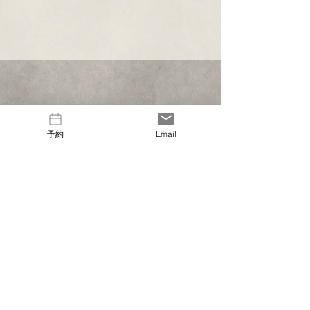
〒329-2801 栃木県那須塩原市関谷1093-2
info@nagomi-camp.jp
予約
Email
FAQ・よくある質問
利用規約
プライバシーポリシー
特定商取引に関する表示
関東｜栃木｜那須｜那須塩原｜那須高原｜和モダン｜プライベート｜グランピング｜犬と泊
まれる｜ドッグラン｜貸切ができるグランピング｜那須 グランピング｜キャンプ場｜貸切
サウナ｜ピザ作り体験｜お楽しみいただけます｜ご宿泊ご予約は公式サイトから｜お得な価
格でご利用いただけます
©2023 NAGOMI CAMP LLC. All Rights Reserved.