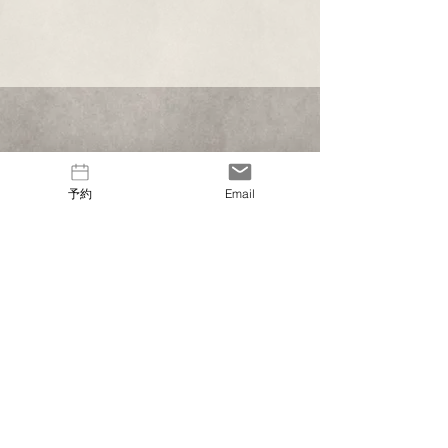
〒329-2801 栃木県那須塩原市関谷1093-2
info@nagomi-camp.jp
予約
Email
FAQ・よくある質問
利用規約
プライバシーポリシー
特定商取引に関する表示
関東｜栃木｜那須｜那須塩原｜那須高原｜和モダン｜プライベート｜グランピング｜犬と泊
まれる｜ドッグラン｜貸切ができるグランピング｜那須 グランピング｜キャンプ場｜貸切
サウナ｜ピザ作り体験｜お楽しみいただけます｜ご宿泊ご予約は公式サイトから｜お得な価
格でご利用いただけます
©2023 NAGOMI CAMP LLC. All Rights Reserved.